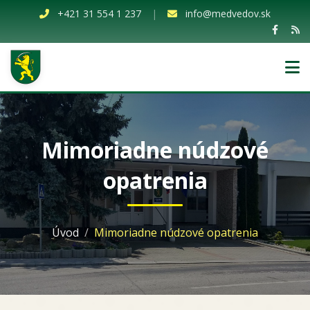
+421 31 554 1 237
|
info@medvedov.sk
Mimoriadne núdzové
opatrenia
Úvod
Mimoriadne núdzové opatrenia