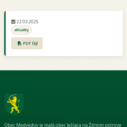
22.03.2025
aktuality
PDF fájl
Obec Medveďov je malá obec ležiaca na Žitnom ostrove