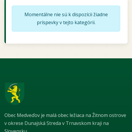
Momentálne nie sú k dispozícii žiadne
príspevky v tejto kategórii.
Obec Medveďov je malá obec ležiaca na Žitnom ostrove
v okrese Dunajská Streda v Trnavskom kraji na
Slovensku.