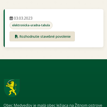
03.03.2023
elektronicka-uradna-tabula
Rozhodnutie stavebné povolenie
Obec Medveďov je malá obec ležiaca na Žitnom ostrove