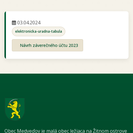
03.04.2024
elektronicka-uradna-tabula
Návrh záverečného účtu 2023
Obec Medveďov je malá obec ležiaca na Žitnom ostrove