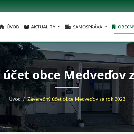
ÚVOD
AKTUALITY
SAMOSPRÁVA
OBECN
 účet obce Medveďov z
Úvod
Záverečný účet obce Medveďov za rok 2023