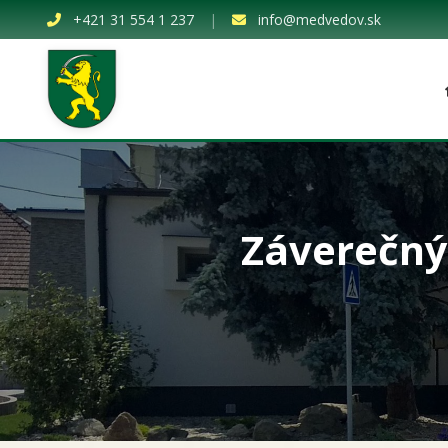
+421 31 554 1 237
|
info@medvedov.sk
Záverečný