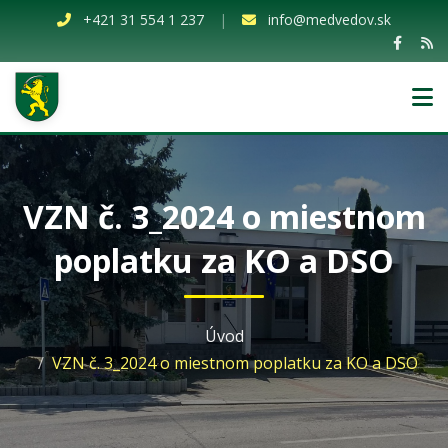
+421 31 554 1 237
|
info@medvedov.sk
VZN č. 3_2024 o miestnom
poplatku za KO a DSO
Úvod
VZN č. 3_2024 o miestnom poplatku za KO a DSO